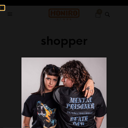
0
shopper
7 DICEMBRE 2023
1896 X 1897
ERMAL META –
SHOPPER
HONIRO