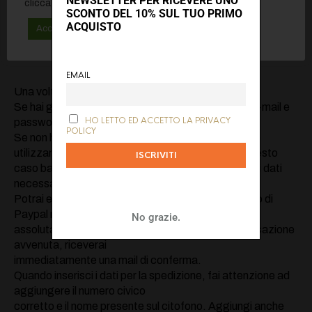
NEWSLETTER PER RICEVERE UNO
clicca sul pulsante "Maggiori informazioni".
SCONTO DEL 10% SUL TUO PRIMO
ACQUISTO
Accetta tutti
Rifiuta
Maggiori informazioni
EMAIL
Una volta alla fase Pagamento clicca su Paypal.
Se hai già un conto PayPal, identificati con la tua e-mail e
HO LETTO ED ACCETTO LA PRIVACY
password e conferma il pagamento.
POLICY
Se non hai un conto PayPal, puoi crearne uno nuovo
utilizzando la tua carta di credito/prepagata. In questo
caso basterà selezionare il tipo di carta, compilare i dati
necessari e confermare il pagamento.
Potrai essere reindirizzato automaticamente al sito di
Paypal nel quale potrai inserire in
No grazie.
assoluta sicurezza le informazioni richieste. A transazione
avvenuta, riceverai
immediatamente una mail di conferma.
Quando inserisci i dati per la spedizione, fai attenzione ad
aggiungere il numero civico
corretto e il nome presente sul citofono. Aggiungi anche