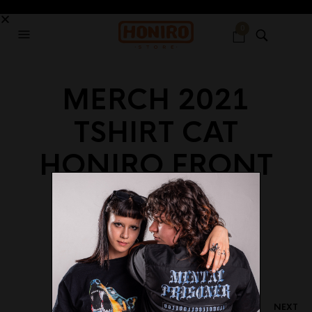
0
MERCH 2021
TSHIRT CAT
HONIRO FRONT
19 GENNAIO 2021
2560 X 2560
HONIRO LABEL – CAT
TSHIRT
HONIRO
NEXT