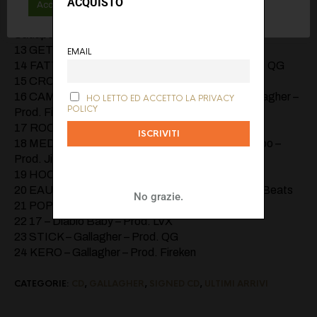
ACQUISTO
– Prod. QG
Accetta tutti
Rifiuta
Maggiori informazioni
12 TYPE SHIT – Gallagher / Baby Drugrixh /
Sadape2Drugrixh – Prod. QG
13 GET THE MONEY – Gallagher – Prod. QG
EMAIL
14 FATTURA – Gallagher / Babyblazesosa – Prod. QG
15 CROCE – Sadape2Drugrixh – Prod. Goonie
16 CAMBIARE ADESSO – Maury North feat. Gallagher –
HO LETTO ED ACCETTO LA PRIVACY
POLICY
Prod. Fireken
17 ROCA PURA – Youngsauce – Prod. Mannykush
18 MEDICINE COME ARMI – Maury North / Rembo –
Prod. Jimmy Lean
19 HOOD TROPHY – Gallagher – Prod. Fireken
20 EAU DE STREET – Fante – Prod. Papa Pedro Beats
No grazie.
21 POPPIN DANCE – Gallagher – Prod. Fireken
22 17 – Diablo Baby – Prod. LVX
23 STICK – Gallagher – Prod. QG
24 KERO – Gallagher – Prod. Fireken
CATEGORIE:
CD
,
GALLAGHER
,
SIGNED CD
,
ULTIMI ARRIVI