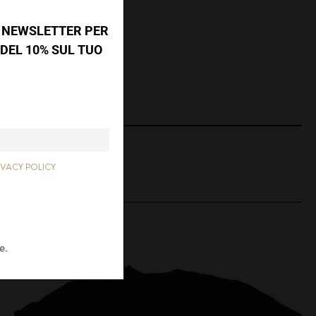
A NEWSLETTER PER
DEL 10% SUL TUO
TWEET
IVACY POLICY
THIS ITEM
e.