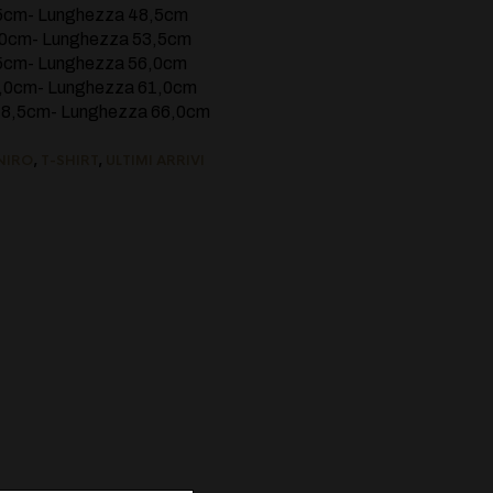
,5cm- Lunghezza 48,5cm
,0cm- Lunghezza 53,5cm
,5cm- Lunghezza 56,0cm
7,0cm- Lunghezza 61,0cm
78,5cm- Lunghezza 66,0cm
NIRO
,
T-SHIRT
,
ULTIMI ARRIVI