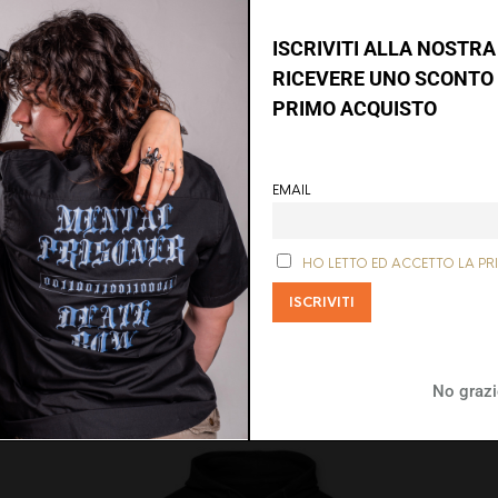
ISCRIVITI ALLA NOSTR
RICEVERE UNO SCONTO 
PRIMO ACQUISTO
Su questo sito web usiamo i cookie per fornirti una migliore
esperienza di navigazione. Cliccando sul pulsante "Accetta
EMAIL
tutti" dai il consenso all'utilizzo di tutti i cookie presenti sul
sito. Per avere maggiori informazioni clicca sul pulsante
"Maggiori informazioni".
PIN
EMAIL
HO LETTO ED ACCETTO LA PR
CEBOOK
THIS ITEM
A FRIEND
Accetta tutti
Rifiuta
Maggiori informazioni
No grazi