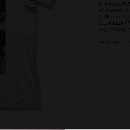
S: Altezza 69
M: Altezza 72
L: Altezza 74
XL: Altezza 7
XXL: Altezza 
CATEGORIE:
HO