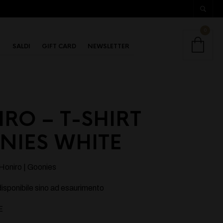
0
SALDI
GIFT CARD
NEWSLETTER
RO – T-SHIRT
NIES WHITE
e Honiro | Goonies
disponibile sino ad esaurimento
E