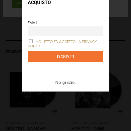
ACQUISTO
Accetta tutti
Rifiuta
Maggiori informazioni
EMAIL
HO LETTO ED ACCETTO LA PRIVACY
POLICY
PRODOTTI CORRELATI
No grazie.
VINILI AUTOGRAFATI
VINILI AUTOGRAFATI
MOSTRO – LA NAVE
MOSTRO – OGNI