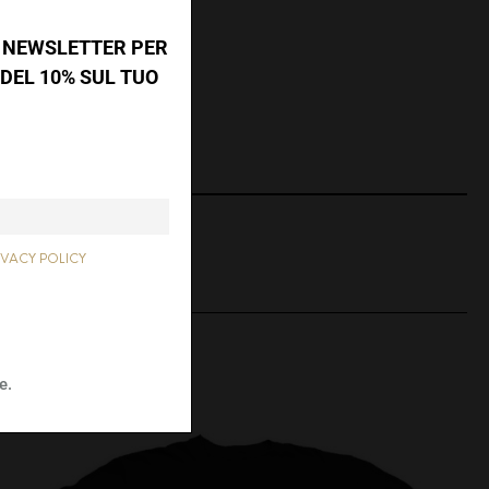
A NEWSLETTER PER
DEL 10% SUL TUO
TWEET
IVACY POLICY
THIS ITEM
e.