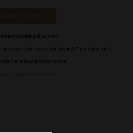
AGGIUNGI AL CARRELLO
e dal merchandising di Seltsam.
 questo articolo verrà elaborata in 5-7 giorni lavorativi.
ibile fino ad esaurimento scorte.
TSAM
,
T-SHIRT
,
ULTIMI ARRIVI