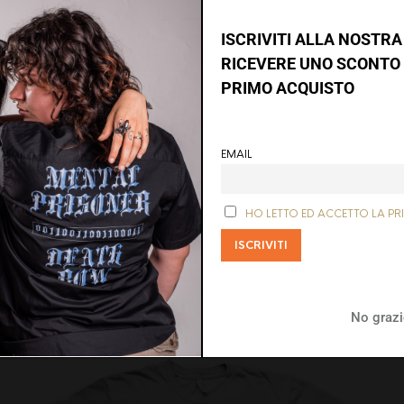
ISCRIVITI ALLA NOSTR
RICEVERE UNO SCONTO 
PRIMO ACQUISTO
Su questo sito web usiamo i cookie per fornirti una migliore
esperienza di navigazione. Cliccando sul pulsante "Accetta
EMAIL
tutti" dai il consenso all'utilizzo di tutti i cookie presenti sul
sito. Per avere maggiori informazioni clicca sul pulsante
"Maggiori informazioni".
PIN
EMAIL
HO LETTO ED ACCETTO LA PR
CEBOOK
THIS ITEM
A FRIEND
Accetta tutti
Rifiuta
Maggiori informazioni
No grazi